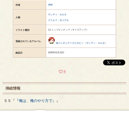
伊砂
作者
サンディ・カルタ
人物
グドルフ・ボイデル
2人トップピンナップ（サイズアップ）
イラスト種別
登録されているアルバム
他イレギュラーズとのピン
（
サンディ・カルタ
）
2020年01月10日
納品日
8
挿絵情報
ＳＳ『
『俺は、俺のやり方で』
』