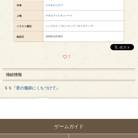
たぢまよしかづ
作者
ゲオルグ＝レオンハート
人物
シングルトップピンナップ（サイズアップ）
イラスト種別
2019年12月06日
納品日
7
挿絵情報
ＳＳ『
君の傷跡にくちづけて
』
ゲームガイド