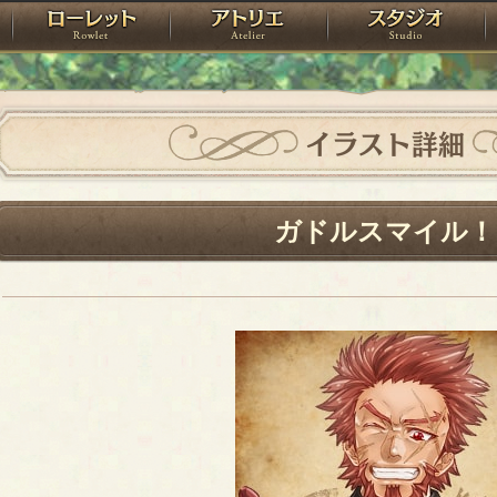
神殿
ローレット
アトリエ
raPartyProject
イラスト詳細
ガドルスマイル！