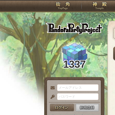
TOP
Pando
1337
メ
ー
パ
ル
ス