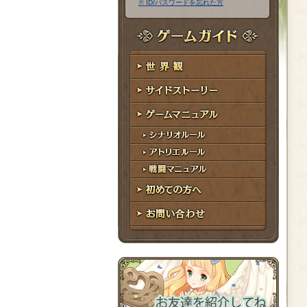
※ ID/パスワードを忘れた方
ア
ワ
ド
ー
レ
ド
ゲームガイド
ス
世界観
サイドストーリー
ゲームマニュアル
シナリオルール
アトリエルール
戦闘マニュアル
初めての方へ
お問い合わせ