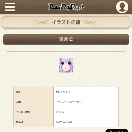
PandoraPartyProject
イラスト詳細
通常IC
黎灯ヒリュウ
作者
イージア・フローウェン
人物
アイコン
イラスト種別
2018年09月12日
納品日