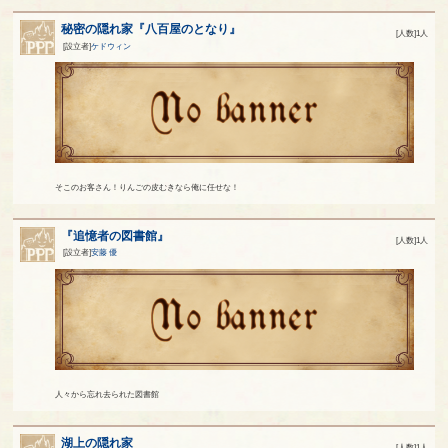
秘密の隠れ家『八百屋のとなり』
[人数]1人
[設立者]
ケドウィン
そこのお客さん！りんごの皮むきなら俺に任せな！
『追憶者の図書館』
[人数]1人
[設立者]
安藤 優
人々から忘れ去られた図書館
湖上の隠れ家
[人数]1人