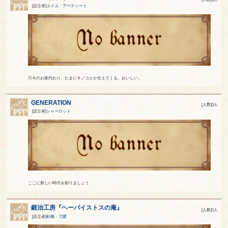
[設立者]
ユイユ・アペティート
只今のお家代わり。たまにキノコとか生えてくる。おいしい。
GENERATION
[人数]3人
[設立者]
シャーロット
ここに新しい時代を創りましょう
鍛治工房『ヘーパイストスの庵』
[人数]1人
[設立者]
剣儀・刀愛