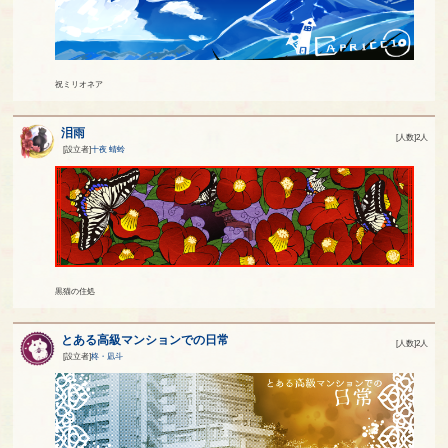
祝ミリオネア
泪雨
[人数]2人
[設立者]
十夜 蜻蛉
黒猫の住処
とある高級マンションでの日常
[人数]2人
[設立者]
柊・凪斗