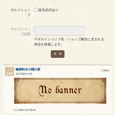
ギルドショッ
販売品目あり
プ
ギルドショッ
プ説明
※ギルドショップ名・ショップ解説に含まれる
単語を検索します。
検 索
輪廻転生の隠れ家
[人数]1人
[設立者]
結月 沙耶
2人の怪盗の住む隠れ家