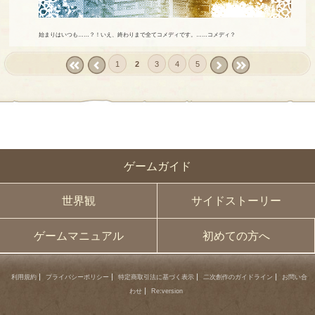
始まりはいつも……？！いえ、終わりまで全てコメディです。……コメディ？
1
2
3
4
5
« first
‹
next ›
last »
prev
ゲームガイド
世界観
サイドストーリー
ゲームマニュアル
初めての方へ
利用規約
プライバシーポリシー
特定商取引法に基づく表示
二次創作のガイドライン
お問い合
わせ
Re:version