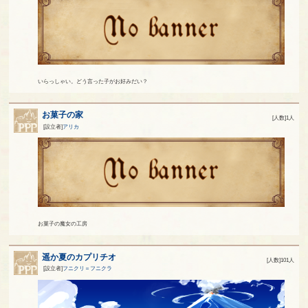
いらっしゃい。どう言った子がお好みだい？
お菓子の家
[人数]1人
[設立者]
アリカ
お菓子の魔女の工房
遥か夏のカプリチオ
[人数]101人
[設立者]
フニクリ＝フニクラ