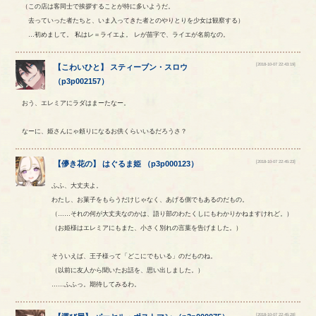
（この店は客同士で挨拶することが特に多いようだ。
去っていった者たちと、いま入ってきた者とのやりとりを少女は観察する）
…初めまして。 私はレ＝ライエよ。 レが苗字で、ライエが名前なの。
[2018-10-07 22:43:19]
【
こわいひと
】
スティーブン
・
スロウ
（
p3p002157
）
おう、エレミアにラダはまーたなー。
なーに、姫さんにゃ頼りになるお供くらいいるだろうさ？
[2018-10-07 22:45:23]
【
儚き花の
】
はぐるま姫
（
p3p000123
）
ふふ、大丈夫よ。
わたし、お菓子をもらうだけじゃなく、あげる側でもあるのだもの。
（……それの何が大丈夫なのかは、語り部のわたくしにもわかりかねますけれど。）
（お姫様はエレミアにもまた、小さく別れの言葉を告げました。）
そういえば、王子様って「どこにでもいる」のだものね。
（以前に友人から聞いたお話を、思い出しました。）
……ふふっ。期待してみるわ。
[2018-10-07 22:45:28]