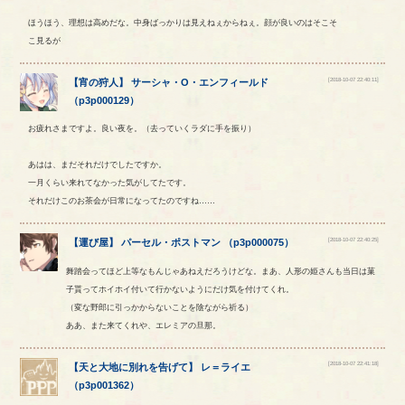
ほうほう、理想は高めだな。中身ばっかりは見えねぇからねぇ。顔が良いのはそこそ
こ見るが
[2018-10-07 22:40:11]
【
宵の狩人
】
サーシャ
・
O
・
エンフィールド
（
p3p000129
）
お疲れさまですよ。良い夜を。（去っていくラダに手を振り）
あはは、まだそれだけでしたですか。
一月くらい来れてなかった気がしてたです。
それだけこのお茶会が日常になってたのですね……
[2018-10-07 22:40:25]
【
運び屋
】
パーセル
・
ポストマン
（
p3p000075
）
舞踏会ってほど上等なもんじゃあねえだろうけどな。まあ、人形の姫さんも当日は菓
子貰ってホイホイ付いて行かないようにだけ気を付けてくれ。
（変な野郎に引っかからないことを陰ながら祈る）
ああ、また来てくれや、エレミアの旦那。
[2018-10-07 22:41:18]
【
天と大地に別れを告げて
】
レ
＝
ライエ
（
p3p001362
）