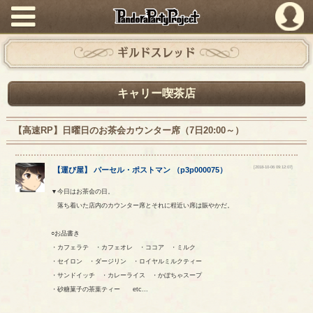
PandoraPartyProject
ギルドスレッド
キャリー喫茶店
【高速RP】日曜日のお茶会カウンター席（7日20:00～）
[2018-10-06 09:12:07]
【
運び屋
】
パーセル
・
ポストマン
（
p3p000075
）
▼今日はお茶会の日。
落ち着いた店内のカウンター席とそれに程近い席は賑やかだ。
○お品書き
・カフェラテ ・カフェオレ ・ココア ・ミルク
・セイロン ・ダージリン ・ロイヤルミルクティー
・サンドイッチ ・カレーライス ・かぼちゃスープ
・砂糖菓子の茶葉ティー etc...