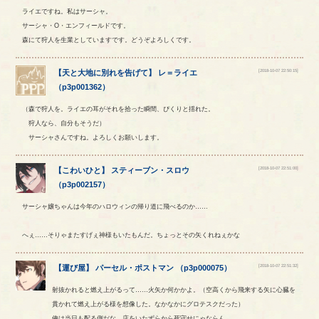
ライエですね。私はサーシャ。
サーシャ・O・エンフィールドです。
森にて狩人を生業としていますです。どうぞよろしくです。
[2018-10-07 22:50:15]
【
天と大地に別れを告げて
】
レ
＝
ライエ
（
p3p001362
）
（森で狩人を。ライエの耳がそれを拾った瞬間、ぴくりと揺れた。
狩人なら、自分もそうだ）
サーシャさんですね。よろしくお願いします。
[2018-10-07 22:51:00]
【
こわいひと
】
スティーブン
・
スロウ
（
p3p002157
）
サーシャ嬢ちゃんは今年のハロウィンの帰り道に飛べるのか……
へぇ……そりゃまたすげぇ神様もいたもんだ。ちょっとその矢くれねぇかな
[2018-10-07 22:51:32]
【
運び屋
】
パーセル
・
ポストマン
（
p3p000075
）
射抜かれると燃え上がるって……火矢か何かかよ。（空高くから飛来する矢に心臓を
貫かれて燃え上がる様を想像した。なかなかにグロテスクだった）
俺は当日も配る側だな。店をいたずらから死守せにゃならん。