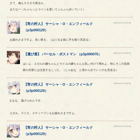
さて、俺もそろそろ帰るか。
またなー（ちゃらっとコインを置いてふらふら歩いていく）
[2018-10-07 23:01:28]
【
宵の狩人
】
サーシャ
・
O
・
エンフィールド
（
p3p000129
）
お疲れさまですよ。良い夜を。（はぐるま姫に手を振り見送る）
[2018-10-07 23:02:21]
【
運び屋
】
パーセル
・
ポストマン
（
p3p000075
）
はいよ、エゼルの嬢ちゃんとライエの嬢ちゃんも気ぃ付けて帰れよ。特にそこの芸術
家の旦那には注意するこった。（じゃあな、と扉から出ていくのを見送る）
[2018-10-07 23:03:25]
【
宵の狩人
】
サーシャ
・
O
・
エンフィールド
（
p3p000129
）
むむむ、逃げられたです。
エゼル、ライエ、スティーブンもお疲れさまですよ。
[2018-10-07 23:04:25]
【
宵の狩人
】
サーシャ
・
O
・
エンフィールド
（
p3p000129
）