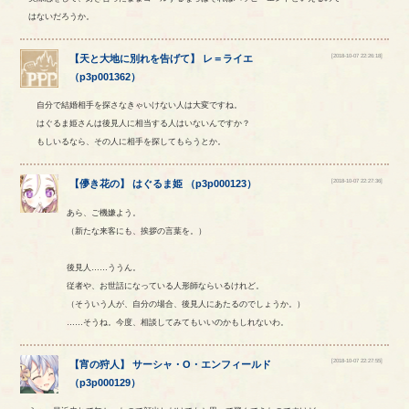
はないだろうか。
[2018-10-07 22:26:18]
【
天と大地に別れを告げて
】
レ
＝
ライエ
（
p3p001362
）
自分で結婚相手を探さなきゃいけない人は大変ですね。
はぐるま姫さんは後見人に相当する人はいないんですか？
もしいるなら、その人に相手を探してもらうとか。
[2018-10-07 22:27:36]
【
儚き花の
】
はぐるま姫
（
p3p000123
）
あら、ご機嫌よう。
（新たな来客にも、挨拶の言葉を。）
後見人……ううん。
従者や、お世話になっている人形師ならいるけれど。
（そういう人が、自分の場合、後見人にあたるのでしょうか。）
……そうね。今度、相談してみてもいいのかもしれないわ。
[2018-10-07 22:27:55]
【
宵の狩人
】
サーシャ
・
O
・
エンフィールド
（
p3p000129
）