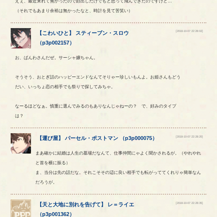
えぇ、最近来れて無かったので顔出しだけでもと思って飛んできたのですけど…
（それでもあまり余裕は無かったなと、時計を見て苦笑い）
[2018-10-07 22:28:02]
【
こわいひと
】
スティーブン
・
スロウ
（
p3p002157
）
お、ばんわさんだぜ。サーシャ嬢ちゃん。
そうそう、おとぎ話のハッピーエンドなんてそりゃー珍しいもんよ。お姫さんもどう
だい、いっちょ恋の相手でも祭りで探してみちゃ。
なーるほどなぁ。慎重に選んでみるのもありなんじゃねーの？ で、好みのタイプ
は？
[2018-10-07 22:28:20]
【
運び屋
】
パーセル
・
ポストマン
（
p3p000075
）
まあ確かに結婚は人生の墓場だなんて、仕事仲間にゃよく聞かされるが。（やれやれ
と首を横に振る）
ま、当分は先の話だな。それこそその辺に良い相手でも転がっててくれりゃ簡単なん
だろうが。
[2018-10-07 22:28:35]
【
天と大地に別れを告げて
】
レ
＝
ライエ
（
p3p001362
）