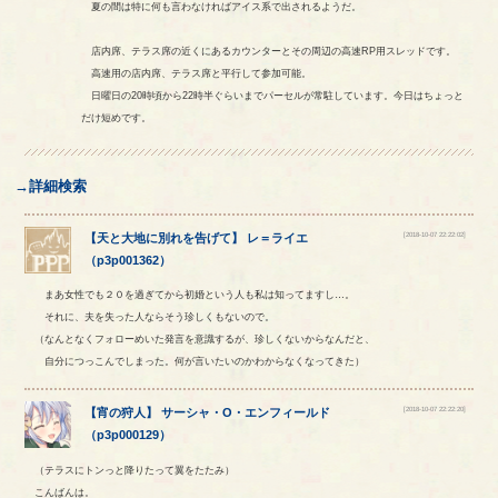
夏の間は特に何も言わなければアイス系で出されるようだ。
店内席、テラス席の近くにあるカウンターとその周辺の高速RP用スレッドです。
高速用の店内席、テラス席と平行して参加可能。
日曜日の20時頃から22時半ぐらいまでパーセルが常駐しています。今日はちょっと
だけ短めです。
→詳細検索
[2018-10-07 22:22:02]
【
天と大地に別れを告げて
】
レ
＝
ライエ
（
p3p001362
）
まあ女性でも２０を過ぎてから初婚という人も私は知ってますし…。
それに、夫を失った人ならそう珍しくもないので。
（なんとなくフォローめいた発言を意識するが、珍しくないからなんだと、
自分につっこんでしまった。何が言いたいのかわからなくなってきた）
[2018-10-07 22:22:20]
【
宵の狩人
】
サーシャ
・
O
・
エンフィールド
（
p3p000129
）
（テラスにトンっと降りたって翼をたたみ）
こんばんは。