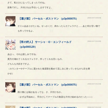
さて、私だけになってしまったですね。
折角ですし、片付けをお手伝いしますですよ。
[2018-10-07 23:06:29]
【
運び屋
】
パーセル
・
ポストマン
（
p3p000075
）
そりゃあありがたいね。せっかくだ、終わったらカフェラテと……あと何か甘い物で
も作ってやるよ。
[2018-10-07 23:10:50]
【
宵の狩人
】
サーシャ
・
O
・
エンフィールド
（
p3p000129
）
あはっ、それは楽しみですね。
貴方の淹れてくれるカフェラテ、作ってくれる甘いもの。
どちらも大好きですよ。
（カウンターやテーブルに置かれた食器類を集めて流し台に持っていきながら目を輝
かせ）
[2018-10-07 23:12:33]
【
運び屋
】
パーセル
・
ポストマン
（
p3p000075
）
残り物には福があるってな。さ、片付けるか。
（まずは手始めに、手分けしてテーブルの食器を片付け始めるのだった――）
[2018-10-07 23:12:41]