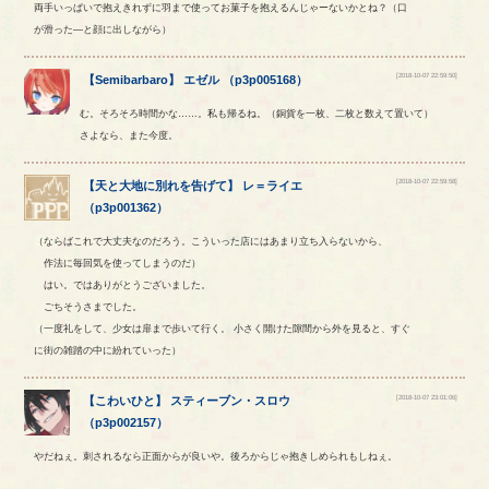
両手いっぱいで抱えきれずに羽まで使ってお菓子を抱えるんじゃーないかとね？（口
が滑った―と顔に出しながら）
[2018-10-07 22:59:50]
【
Semibarbaro
】
エゼル
（
p3p005168
）
む。そろそろ時間かな……。私も帰るね。（銅貨を一枚、二枚と数えて置いて）
さよなら、また今度。
[2018-10-07 22:59:58]
【
天と大地に別れを告げて
】
レ
＝
ライエ
（
p3p001362
）
（ならばこれで大丈夫なのだろう。こういった店にはあまり立ち入らないから、
作法に毎回気を使ってしまうのだ）
はい。ではありがとうございました。
ごちそうさまでした。
（一度礼をして、少女は扉まで歩いて行く。 小さく開けた隙間から外を見ると、すぐ
に街の雑踏の中に紛れていった）
[2018-10-07 23:01:06]
【
こわいひと
】
スティーブン
・
スロウ
（
p3p002157
）
やだねぇ。刺されるなら正面からが良いや。後ろからじゃ抱きしめられもしねぇ。