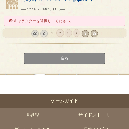
【
運び屋
】
パーセル
・
ポストマン
（
p3p000075
）
――このスレッドは終了しました――
キャラクターを選択してください。
1
2
3
4
« first
‹
next ›
last »
prev
戻る
ゲームガイド
世界観
サイドストーリー