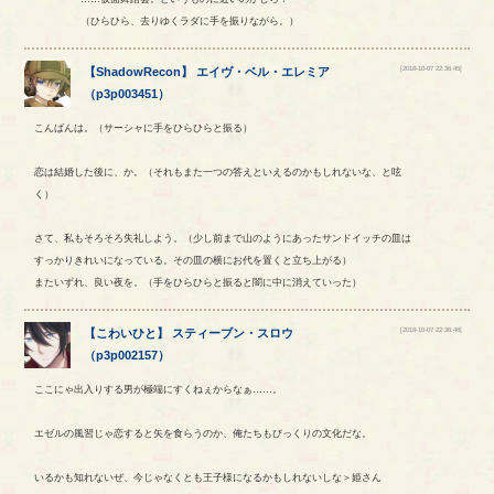
（ひらひら、去りゆくラダに手を振りながら。）
[2018-10-07 22:36:45]
【
ShadowRecon
】
エイヴ
・
ベル
・
エレミア
（
p3p003451
）
こんばんは。（サーシャに手をひらひらと振る）
恋は結婚した後に、か。（それもまた一つの答えといえるのかもしれないな、と呟
く）
さて、私もそろそろ失礼しよう。（少し前まで山のようにあったサンドイッチの皿は
すっかりきれいになっている。その皿の横にお代を置くと立ち上がる）
またいずれ、良い夜を。（手をひらひらと振ると闇に中に消えていった）
[2018-10-07 22:36:46]
【
こわいひと
】
スティーブン
・
スロウ
（
p3p002157
）
ここにゃ出入りする男が極端にすくねぇからなぁ……。
エゼルの風習じゃ恋すると矢を食らうのか、俺たちもびっくりの文化だな。
いるかも知れないぜ、今じゃなくとも王子様になるかもしれないしな＞姫さん