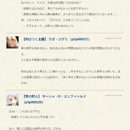
ありがとう、ライエ。今度お話を聞いてみるわね？
（結婚とはなるほど、考えてもみなかったお話ですから）
（新鮮な体験に今から胸の歯車が、きりきりと音を立てて踊るのでございます。）
恋。つまりそれって、「王子さま」と出会うってことよね。
……王子さまって、お祭りに現れるのかしら。
[2018-10-07 22:31:22]
【
灼けつく太陽
】
ラダ
・
ジグリ
（
p3p000271
）
家が相手を決めるなら、好き合えるかの問題はあるだろうが他の問題は少なそうだよ
な。
とりあえず親族の反対とかは発生しないわけだし。
好みはあんまり考えたこと無かったな……外も中もしっかりした相手とか良いな。あ
とは普通に顔がいい人は好きだ。（深く考えた事がなかったのか普通の内容がまずあ
がる）
[2018-10-07 22:31:48]
【
宵の狩人
】
サーシャ
・
O
・
エンフィールド
（
p3p000129
）
はぁい、こんばんはですよ。
（挨拶してくれた人たちに手を振って）
ほー、聞くに話題はお相手の作り方…ですか。