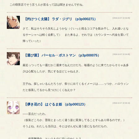
この喫茶店でそう言う人が居るって話は聞きませんですね。
[2018-10-07 22:33:09]
【
灼けつく太陽
】
ラダ
・
ジグリ
（
p3p000271
）
さて、私はそろそろ失礼しようかな（ぐいっと残るココアを飲み干し、入れ違いとな
るサーシャへは軽く会釈して） また来るよ、それでは（カウンターへ代金を置いて
帰っていった）
[2018-10-07 22:34:05]
【
運び屋
】
パーセル
・
ポストマン
（
p3p000075
）
最近っつっても一週だか二週来てねえだけだろ。毎週のように来てたからそりゃあ多
少は心配もしたが、気にするほどじゃねえさ。
王子ね。探しゃいるんだろうが、祭りに出てくるイメージは……っつか、ハロウィン
だと仮装してるから見つけにくくねえか？
[2018-10-07 22:36:16]
【
儚き花の
】
はぐるま姫
（
p3p000123
）
――盲点だったわ。
（仮装どころか、普段とまったく違う姿に変身してることすらあり得るのです。）
そうよね。わたしも当日は、今とはぜんぜん違う姿になるのだもの。
……仮面舞踏会。というものに近いのかしら？