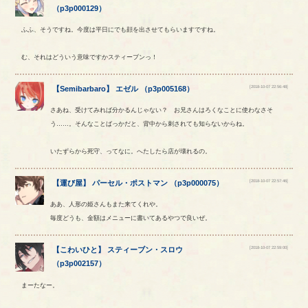
（
p3p000129
）
ふふ、そうですね。今度は平日にでも顔を出させてもらいますですね。
む、それはどういう意味ですかスティーブンっ！
[2018-10-07 22:56:48]
【
Semibarbaro
】
エゼル
（
p3p005168
）
さあね、受けてみれば分かるんじゃない？ お兄さんはろくなことに使わなさそ
う……。そんなことばっかだと、背中から刺されても知らないからね。
いたずらから死守、ってなに。へたしたら店が壊れるの。
[2018-10-07 22:57:46]
【
運び屋
】
パーセル
・
ポストマン
（
p3p000075
）
ああ、人形の姫さんもまた来てくれや。
毎度どうも、金額はメニューに書いてあるやつで良いぜ。
[2018-10-07 22:59:00]
【
こわいひと
】
スティーブン
・
スロウ
（
p3p002157
）
まーたなー。