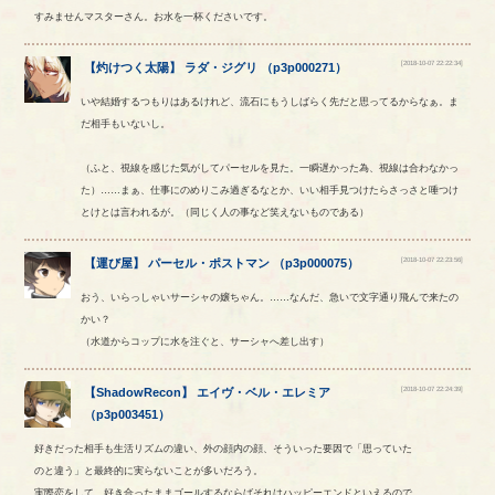
すみませんマスターさん。お水を一杯くださいです。
[2018-10-07 22:22:34]
【
灼けつく太陽
】
ラダ
・
ジグリ
（
p3p000271
）
いや結婚するつもりはあるけれど、流石にもうしばらく先だと思ってるからなぁ。ま
だ相手もいないし。
（ふと、視線を感じた気がしてパーセルを見た。一瞬遅かった為、視線は合わなかっ
た）……まぁ、仕事にのめりこみ過ぎるなとか、いい相手見つけたらさっさと唾つけ
とけとは言われるが。（同じく人の事など笑えないものである）
[2018-10-07 22:23:56]
【
運び屋
】
パーセル
・
ポストマン
（
p3p000075
）
おう、いらっしゃいサーシャの嬢ちゃん。……なんだ、急いで文字通り飛んで来たの
かい？
（水道からコップに水を注ぐと、サーシャへ差し出す）
[2018-10-07 22:24:39]
【
ShadowRecon
】
エイヴ
・
ベル
・
エレミア
（
p3p003451
）
好きだった相手も生活リズムの違い、外の顔内の顔、そういった要因で「思っていた
のと違う」と最終的に実らないことが多いだろう。
実際恋をして、好き合ったままゴールするならばそれはハッピーエンドといえるので