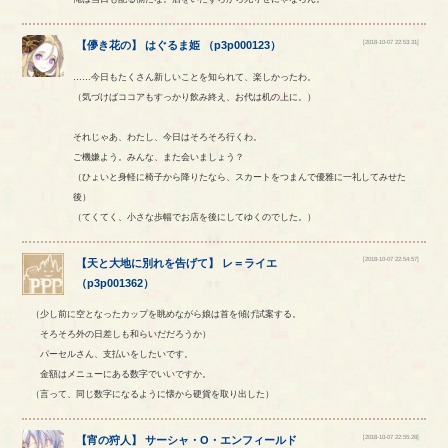
[2018-10-07 22:53:31]
【
儚き花の
】
はぐるま姫
（
p3p000123
）
……今日もたくさん新しいことを知られて、楽しかったわ。
（気づけばココアもすっかり飲み終え、お代は机の上に。）
それじゃあ、わたし、今日はそろそろ行くわ。
ご機嫌よう。みんな、また会いましょう？
（ひょいと身軽に椅子から降りたなら、スカートをつまんで優雅に一礼してみせた
後）
（てくてく、小さな歩幅でお店を後にしてゆくのでした。）
[2018-10-07 22:54:57]
【
天と大地に別れを告げて
】
レ
＝
ライエ
（
p3p001362
）
（少し前に空となったカップを眺めながら娘は首を傾げ試案する。
そろそろ外の日差しも和らいだだろうか）
パーセルさん、支払いをしたいです。
金額はメニューにある数字でいいですか。
（言って、同じ数字になるように懐から硬貨を取り出した）
[2018-10-07 22:55:28]
【
宵の狩人
】
サーシャ
・
O
・
エンフィールド