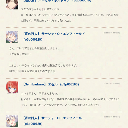
【
運び屋
】
パーセル
・
ポストマン
（
p3p000075
）
ラダの嬢ちゃんもまた来てくれや。
ま、秋はどうしたって忙しくなるだろうさ。冬の備蓄もあるだろうしな。それに茶会
に限らず、平日に来てくれたって良いんだ。
[2018-10-07 22:45:29]
【
宵の狩人
】
サーシャ
・
O
・
エンフィールド
（
p3p000129
）
えぇ、エレミアはまた今度お話ししましょ。
（手を振り見送る）
ふふふ、ハロウィンですか。去年は配る方でしたですけど。
美味しいお菓子が沢山貰えるのですよね。
[2018-10-07 22:47:48]
【
Semibarbaro
】
エゼル
（
p3p005168
）
エレミアさん、ラダさんまたね。
お兄さん、因果が逆なんだよ。神の矢で心臓を射抜かれたら、恋心が燃え上がるんだ
って。（経験したことがないためか、いっそ他人事のように言った）
[2018-10-07 22:48:14]
【
宵の狩人
】
サーシャ
・
O
・
エンフィールド
（
p3p000129
）