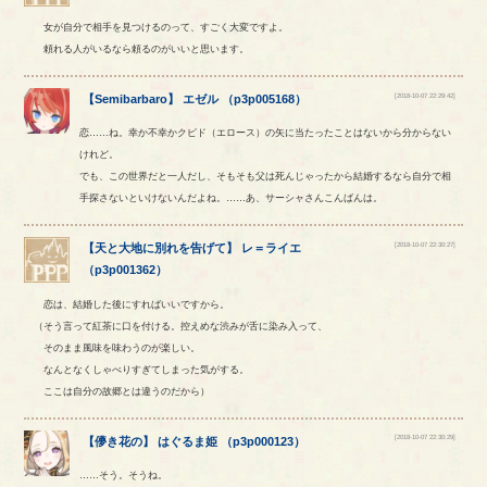
女が自分で相手を見つけるのって、すごく大変ですよ。
頼れる人がいるなら頼るのがいいと思います。
[2018-10-07 22:29:42]
【
Semibarbaro
】
エゼル
（
p3p005168
）
恋……ね。幸か不幸かクピド（エロース）の矢に当たったことはないから分からない
けれど。
でも、この世界だと一人だし、そもそも父は死んじゃったから結婚するなら自分で相
手探さないといけないんだよね。……あ、サーシャさんこんばんは。
[2018-10-07 22:30:27]
【
天と大地に別れを告げて
】
レ
＝
ライエ
（
p3p001362
）
恋は、結婚した後にすればいいですから。
（そう言って紅茶に口を付ける。控えめな渋みが舌に染み入って、
そのまま風味を味わうのが楽しい。
なんとなくしゃべりすぎてしまった気がする。
ここは自分の故郷とは違うのだから）
[2018-10-07 22:30:29]
【
儚き花の
】
はぐるま姫
（
p3p000123
）
……そう。そうね。