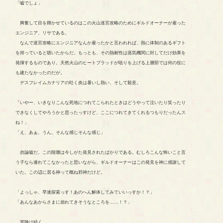
「嘘でしょ」
興奮して目を輝かせているのはこの火山迷宮攻略のためにギルドオーナーが雇った
エンジニア、リサである。
なんで迷宮攻略にエンジニアなんか雇ったかと言われれば、熱に体制のあるギフト
を持っていると聴いたからだ。もっとも、その熱耐性は蒸気機関に対してだけ効果を
発揮するものであり。天然火山のヒートブラッドが唸りを上げる上層部では何の役に
も建たなかったのだが。
デスフレイムカナリアの吐く炎は暑いし熱い、そして殺意。
「いやー、いきなりこんな死地につれてこられたときはどうやって泣いたり笑ったり
できなくしてやろうかと思ったっすけど、ここにつれてきてくれるつもりだったんス
ね！」
「え、あぁ、うん。そんな感じそんな感じ」
勿論嘘だ。この階層は今しがた発見されたばかりである。むしろこんな怖いこと言
う子なら連れてこなかったと思いながら、ギルドオーナーはこの発見を神に感謝して
いた。この辺に居る神って概ね邪神だけど。
「よっしゃ、早速探索っす！あのへん解体してみていいっすか！？」
「あんなあからさまに崩れてきそうなところを……！？」
冒険は続く。