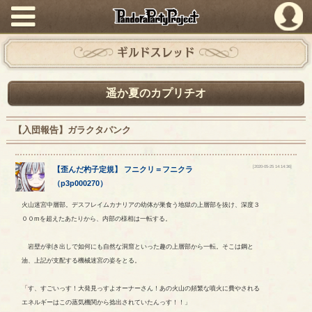
PandoraPartyProject
ギルドスレッド
遥か夏のカプリチオ
【入団報告】ガラクタパンク
[2020-05-25 14:14:36]
【
歪んだ杓子定規
】
フニクリ
＝
フニクラ
（
p3p000270
）
火山迷宮中層部。デスフレイムカナリアの幼体が巣食う地獄の上層部を抜け、深度３
００mを超えたあたりから、内部の様相は一転する。
岩壁が剥き出しで如何にも自然な洞窟といった趣の上層部から一転。そこは鋼と
油、上記が支配する機械迷宮の姿をとる。
「す、すごいっす！大発見っすよオーナーさん！あの火山の頻繁な噴火に費やされる
エネルギーはこの蒸気機関から捻出されていたんっす！！」