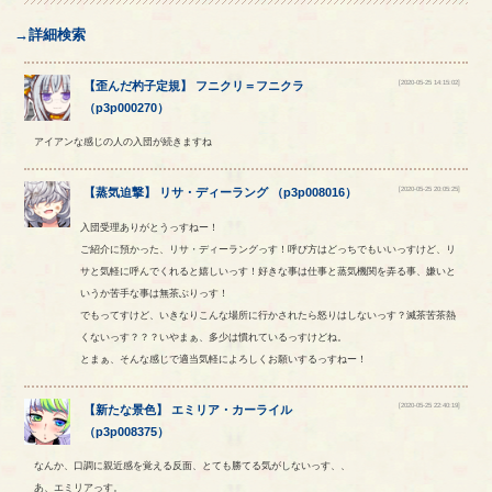
→詳細検索
[2020-05-25 14:15:02]
【
歪んだ杓子定規
】
フニクリ
＝
フニクラ
（
p3p000270
）
アイアンな感じの人の入団が続きますね
[2020-05-25 20:05:25]
【
蒸気迫撃
】
リサ
・
ディーラング
（
p3p008016
）
入団受理ありがとうっすねー！
ご紹介に預かった、リサ・ディーラングっす！呼び方はどっちでもいいっすけど、リ
サと気軽に呼んでくれると嬉しいっす！好きな事は仕事と蒸気機関を弄る事、嫌いと
いうか苦手な事は無茶ぶりっす！
でもってすけど、いきなりこんな場所に行かされたら怒りはしないっす？滅茶苦茶熱
くないっす？？？いやまぁ、多少は慣れているっすけどね。
とまぁ、そんな感じで適当気軽によろしくお願いするっすねー！
[2020-05-25 22:40:19]
【
新たな景色
】
エミリア
・
カーライル
（
p3p008375
）
なんか、口調に親近感を覚える反面、とても勝てる気がしないっす、、
あ、エミリアっす。