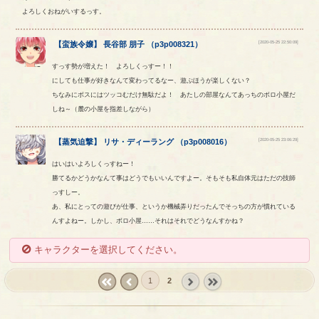
よろしくおねがいするっす。
[2020-05-25 22:50:09]
【
蛮族令嬢
】
長谷部
朋子
（
p3p008321
）
すっす勢が増えた！ よろしくっすー！！
にしても仕事が好きなんて変わってるなー、遊ぶほうが楽しくない？
ちなみにボスにはツッコむだけ無駄だよ！ あたしの部屋なんてあっちのボロ小屋だ
しね～（麓の小屋を指差しながら）
[2020-05-25 23:06:29]
【
蒸気迫撃
】
リサ
・
ディーラング
（
p3p008016
）
はいはいよろしくっすねー！
勝てるかどうかなんて事はどうでもいいんですよー。そもそも私自体元はただの技師
っすしー。
あ、私にとっての遊びが仕事、というか機械弄りだったんでそっちの方が慣れている
んすよねー。しかし、ボロ小屋……それはそれでどうなんすかね？
キャラクターを選択してください。
1
2
« first
‹
next ›
last »
prev