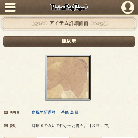
PandoraPartyProject
アイテム詳細画面
臆病者
島風型駆逐艦 一番艦 島風
所有者
臆病者の呪いの掛かった魔石。【装制：防】
説明