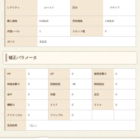
レアリティ
カースド
区分
デザイア
購入価格
0
GOLD
売却価格
1
GOLD
武器レベル
1
スロット数
0
ボイス
未設定
補正パラメータ
HP
0
AP
0
物理攻撃力
0
神秘攻撃力
0
防御技術
-99
特殊抵抗
0
命中
0
回避
0
反応
0
機動力
1
ＥＸＦ
0
ＥＸＡ
0
クリティカル
0
ファンブル
0
追加効果
（なし）