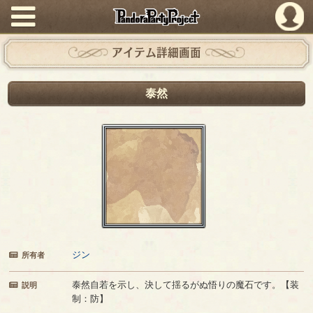
PandoraPartyProject
アイテム詳細画面
泰然
ジン
所有者
泰然自若を示し、決して揺るがぬ悟りの魔石です。【装
説明
制：防】