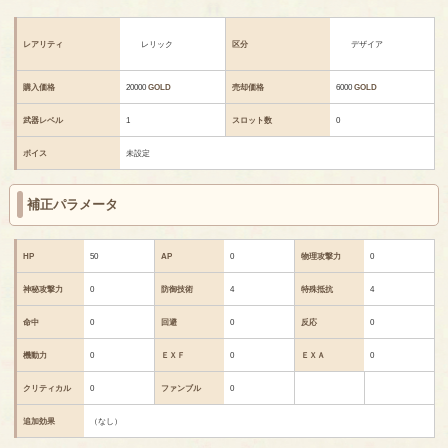
レアリティ
レリック
区分
デザイア
購入価格
20000
GOLD
売却価格
6000
GOLD
武器レベル
1
スロット数
0
ボイス
未設定
補正パラメータ
HP
50
AP
0
物理攻撃力
0
神秘攻撃力
0
防御技術
4
特殊抵抗
4
命中
0
回避
0
反応
0
機動力
0
ＥＸＦ
0
ＥＸＡ
0
クリティカル
0
ファンブル
0
追加効果
（なし）