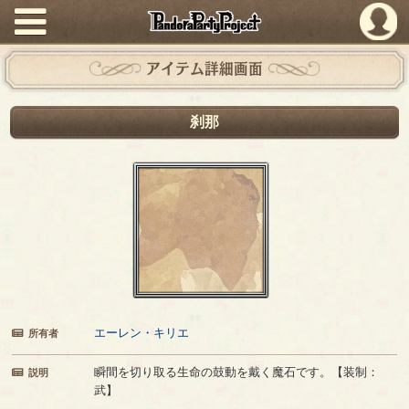
PandoraPartyProject
アイテム詳細画面
刹那
エーレン・キリエ
所有者
瞬間を切り取る生命の鼓動を戴く魔石です。【装制：
説明
武】