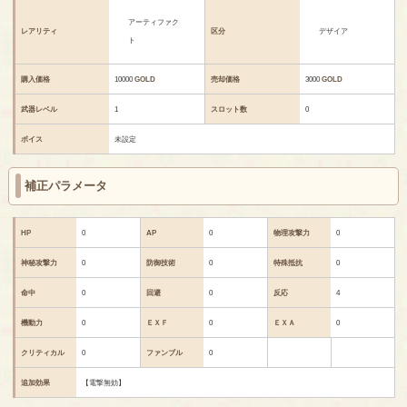
アーティファク
レアリティ
区分
デザイア
ト
購入価格
10000
GOLD
売却価格
3000
GOLD
武器レベル
1
スロット数
0
ボイス
未設定
補正パラメータ
HP
0
AP
0
物理攻撃力
0
神秘攻撃力
0
防御技術
0
特殊抵抗
0
命中
0
回避
0
反応
4
機動力
0
ＥＸＦ
0
ＥＸＡ
0
クリティカル
0
ファンブル
0
追加効果
【電撃無効】