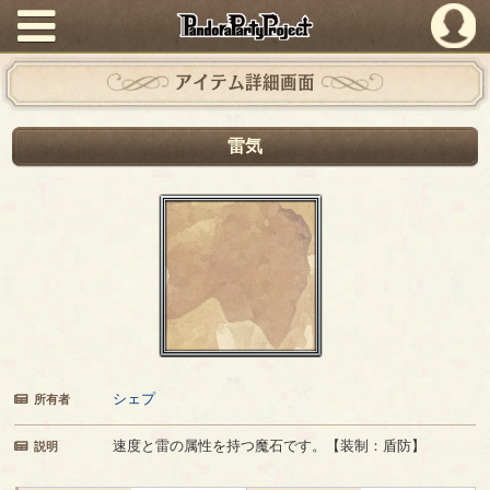
PandoraPartyProject
アイテム詳細画面
雷気
シェプ
所有者
速度と雷の属性を持つ魔石です。【装制：盾防】
説明