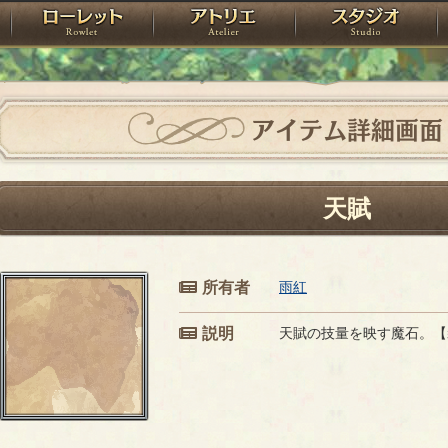
神殿
ローレット
アトリエ
raPartyProject
アイテム詳細画面
天賦
所有者
雨紅
説明
天賦の技量を映す魔石。【