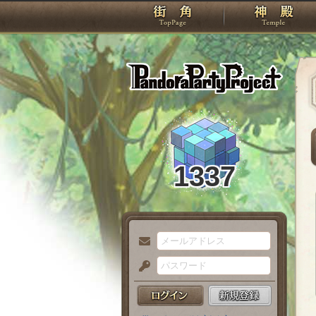
TOP
Pando
1337
メ
ー
パ
ル
ス