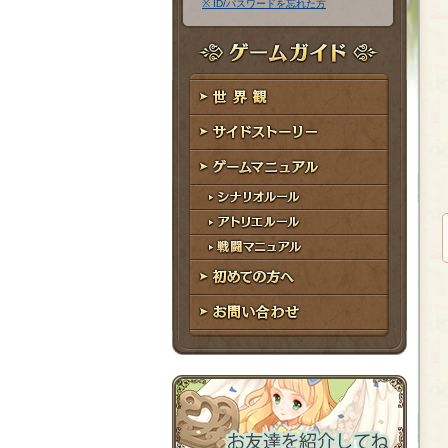
※ ID/パスワードを忘れた方
ア
ワ
ド
ー
レ
ド
ゲームガイド
ス
世界観
サイドストーリー
ゲームマニュアル
シナリオルール
アトリエルール
戦闘マニュアル
初めての方へ
お問い合わせ