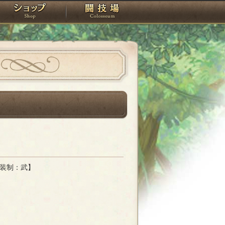
スタジオ
ショップ
闘技場
装制：武】