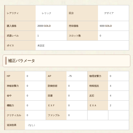
レアリティ
レリック
区分
デザイア
購入価格
20000
GOLD
売却価格
6000
GOLD
武器レベル
1
スロット数
0
ボイス
未設定
補正パラメータ
HP
0
AP
-75
物理攻撃力
0
神秘攻撃力
0
防御技術
0
特殊抵抗
4
命中
0
回避
0
反応
4
機動力
0
ＥＸＦ
0
ＥＸＡ
2
クリティカル
0
ファンブル
0
追加効果
（なし）