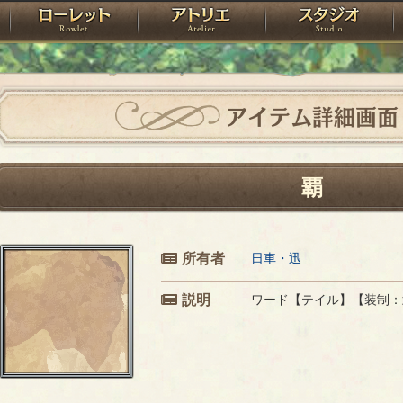
神殿
ローレット
アトリエ
raPartyProject
アイテム詳細画面
覇
所有者
日車・迅
説明
ワード【テイル】【装制：