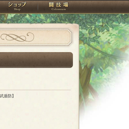
スタジオ
ショップ
闘技場
武盾防】