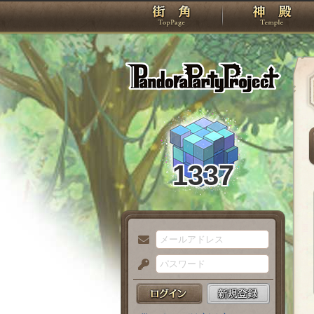
TOP
Pando
1337
メ
ー
パ
ル
ス