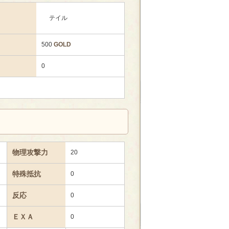
テイル
500
GOLD
0
物理攻撃力
20
特殊抵抗
0
反応
0
ＥＸＡ
0