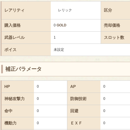
レアリティ
区分
レリック
購入価格
売却価格
0
GOLD
武器レベル
スロット数
1
ボイス
未設定
補正パラメータ
HP
AP
0
0
神秘攻撃力
防御技術
0
0
命中
回避
0
0
機動力
ＥＸＦ
0
0