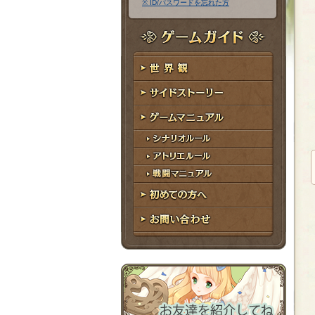
※ ID/パスワードを忘れた方
ア
ワ
ド
ー
レ
ド
ゲームガイド
ス
世界観
サイドストーリー
ゲームマニュアル
シナリオルール
アトリエルール
戦闘マニュアル
初めての方へ
お問い合わせ