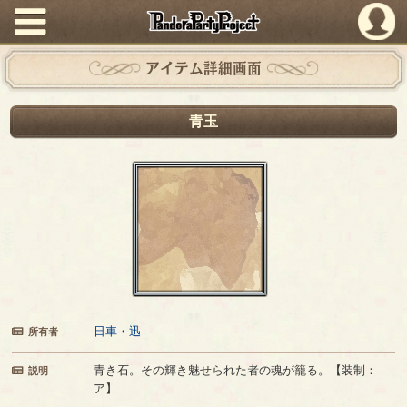
PandoraPartyProject
アイテム詳細画面
青玉
日車・迅
所有者
青き石。その輝き魅せられた者の魂が籠る。【装制：
説明
ア】