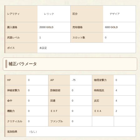
レアリティ
レリック
区分
デザイア
購入価格
20000
GOLD
売却価格
6000
GOLD
武器レベル
1
スロット数
0
ボイス
未設定
補正パラメータ
HP
0
AP
-75
物理攻撃力
0
神秘攻撃力
0
防御技術
0
特殊抵抗
4
命中
0
回避
0
反応
4
機動力
0
ＥＸＦ
0
ＥＸＡ
2
クリティカル
0
ファンブル
0
追加効果
（なし）