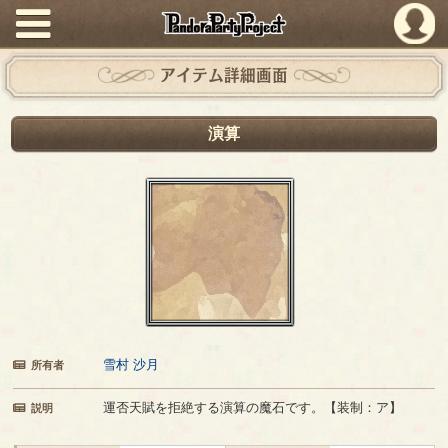
PandoraPartyProject
アイテム詳細画面
演算
雪村 沙月
所有者
運否天賦を拒絶する演算の魔石です。【装制：ア】
説明