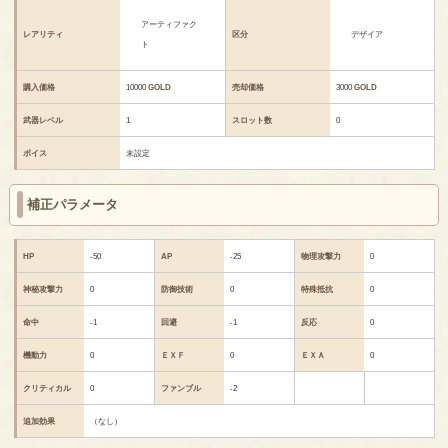
アーティファク
レアリティ
区分
デザイア
ト
購入価格
10000
GOLD
売却価格
3000
GOLD
武器レベル
1
スロット数
0
ボイス
未設定
補正パラメータ
HP
-50
AP
-25
物理攻撃力
0
神秘攻撃力
0
防御技術
0
特殊抵抗
0
命中
-1
回避
-1
反応
0
機動力
0
ＥＸＦ
0
ＥＸＡ
0
クリティカル
0
ファンブル
-2
追加効果
（なし）