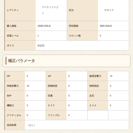
アーティファク
レアリティ
区分
デザイア
ト
購入価格
10000
GOLD
売却価格
3000
GOLD
武器レベル
1
スロット数
0
ボイス
未設定
補正パラメータ
HP
0
AP
0
物理攻撃力
15
神秘攻撃力
15
防御技術
0
特殊抵抗
0
命中
0
回避
0
反応
0
機動力
0
ＥＸＦ
0
ＥＸＡ
0
クリティカル
0
ファンブル
0
追加効果
（なし）