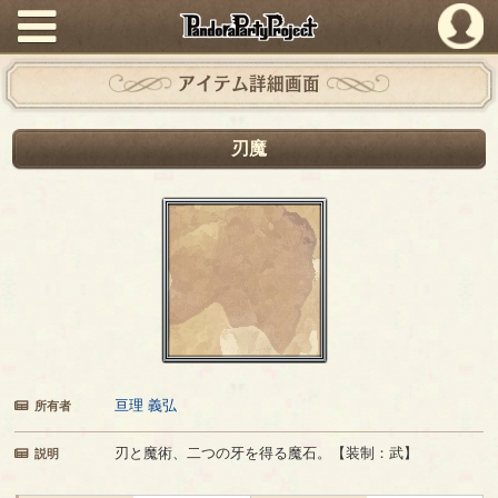
PandoraPartyProject
アイテム詳細画面
刃魔
亘理 義弘
所有者
刃と魔術、二つの牙を得る魔石。【装制：武】
説明