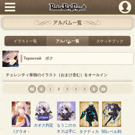
PandoraPartyProject
アルバム一覧
イラスト一覧
アルバム一覧
スケッチブック
Терентий ボク
チェレンチィ単独のイラスト（おまけ含む）をオールイン
1
2
3
4
5
« first
‹
next ›
last »
prev
カオス判定
もうこのカ
オスは手に
《グラオ・
タクティカ
50レベル到