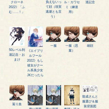
負えないっ
クローネ
ル・カワセ
達記念
て顔（現実
2022》「ふ
ミ（練達
逃避とも言
む……！」
用）
う）
一服
一服（思
雄顔
50レベル到
案）
《エイプリ
達記念・お
ルフール
まけ
2022》もし
彼女がクー
ル系美少女
JKだったら
龍成さんと
服選び＆服
返り血
装背面図