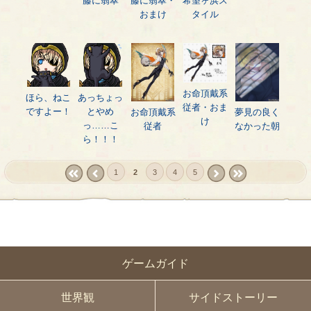
藤に翡翠
藤に翡翠・
希望ヶ浜ス
おまけ
タイル
お命頂戴系
ほら、ねこ
あっちょっ
従者・おま
ですよー！
とやめ
お命頂戴系
夢見の良く
け
っ……こ
従者
なかった朝
ら！！！
1
2
3
4
5
« first
‹
next ›
last »
prev
ゲームガイド
世界観
サイドストーリー