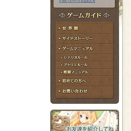
※ ID/パスワードを忘れた方
ア
ワ
ド
ー
レ
ド
ゲームガイド
ス
世界観
サイドストーリー
ゲームマニュアル
シナリオルール
アトリエルール
戦闘マニュアル
初めての方へ
お問い合わせ