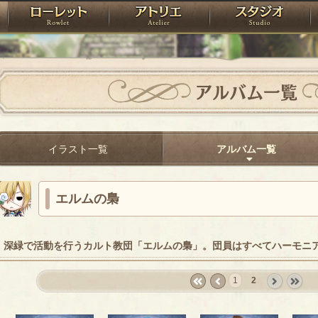
神殿
ローレット
アトリエ
raPartyProject
アルバム一覧
イラスト一覧
アルバム一覧
エルムの梟
深緑で活動を行うカルト教団「エルムの梟」。団員はすべてハーモニ
1
2
«
‹
next
last
first
prev
›
»