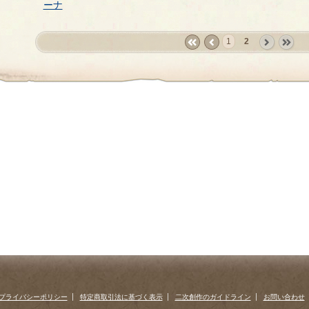
ーナ
1
2
«
‹
next
last
first
prev
›
»
プライバシーポリシー
特定商取引法に基づく表示
二次創作のガイドライン
お問い合わせ