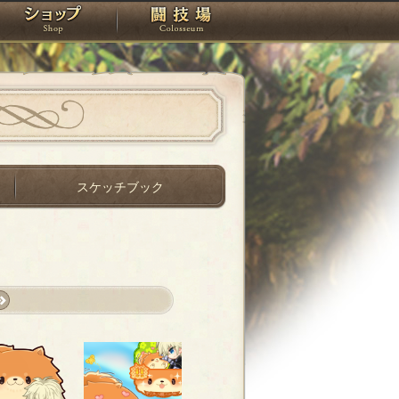
スタジオ
ショップ
闘技場
スケッチブック
st
»