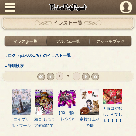
PandoraPartyProject
イラスト一覧
イラスト一覧
アルバム一覧
スケッチブック
→ロク（p3x005176）のイラスト一覧
→詳細検索
1
2
3
« first
‹
next ›
last »
prev
チョコが欲
【09】邪ロ
しいんでし
リババア
エイプリ
邪ロリババ
家族は幸せ
ょ！！！！
ル・フール
ア依頼にて
の味