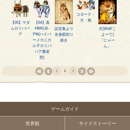
コヨーテ・
犬・狼
【05】マダ
【04】真
ムロリババ
HMKLB-
設定集より
犬(Wolf/こ
ア
PM(ハイパ
全身図切り
よーて)
ーメカニカ
抜き
「にゃー
ル子ロリバ
ん」
バア量産
型)
1
2
3
« first
‹
next ›
last »
prev
ゲームガイド
世界観
サイドストーリー