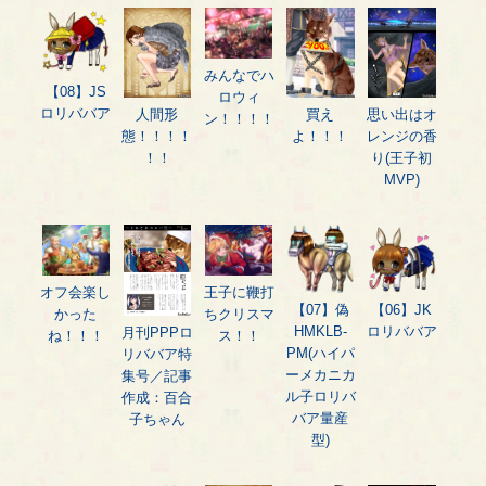
みんなでハ
【08】JS
ロウィ
ロリババア
人間形
買え
思い出はオ
ン！！！！
態！！！！
よ！！！
レンジの香
！！
り(王子初
MVP)
オフ会楽し
王子に鞭打
【07】偽
【06】JK
かった
ちクリスマ
HMKLB-
ロリババア
月刊PPPロ
ね！！！
ス！！
PM(ハイパ
リババア特
ーメカニカ
集号／記事
ル子ロリバ
作成：百合
バア量産
子ちゃん
型)