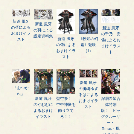
新道 風牙
新道 風牙
の彁による
新道 風牙
の彁による
おまけイラ
の千乃 安
設定資料集
新道 風牙
《狡知の幻
スト
倭によるお
の彁による
霧》魅咲
まけイラス
おまけイラ
（Ⅱ）
ト
スト
新道 風牙
「おつか
の御崎ゆず
れ」
るはによる
新道 風牙
聖空祭！
深層希望合
おまけイラ
のやむむに
空中神殿を
体特別
スト
よるおまけ
飾り立て
版！ ビッ
イラスト
ろ！！
グクルーザ
ー・
Xmas・風