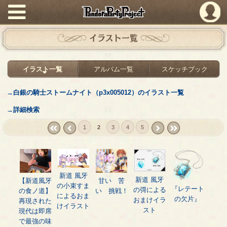
PandoraPartyProject
イラスト一覧
イラスト一覧
アルバム一覧
スケッチブック
→白銀の騎士ストームナイト（p3x005012）のイラスト一覧
→詳細検索
1
2
3
4
5
« first
‹
next ›
last »
prev
新道 風牙
新道 風牙
【新道風牙
甘い 苦
の小束すま
『レテート
の彁による
の食ノ道】
い 挑戦！
によるおま
の欠片』
おまけイラ
再現された
けイラスト
スト
現代は即席
で最強の味