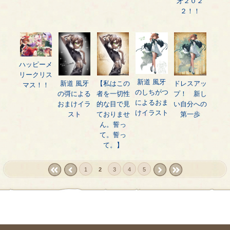
牙２０２
２！！
ハッピーメ
リークリス
新道 風牙
新道 風牙
【私はこの
ドレスアッ
マス！！
のしちがつ
の彁による
者を一切性
プ！ 新し
によるおま
おまけイラ
的な目で見
い自分への
けイラスト
スト
ておりませ
第一歩
ん。誓っ
て。誓っ
て。】
1
2
3
4
5
« first
‹
next ›
last »
prev