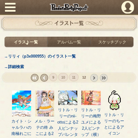
PandoraPartyProject
イラスト一覧
イラスト一覧
アルバム一覧
スケッチブック
→リリィ（p3x000955）のイラスト一覧
→詳細検索
9
10
11
12
« first
‹
next ›
last »
prev
リトル・リ
リトル・リ
リトル・リ
リーのnii-
リーの梅野
リーのちー
カイト・シ
メル・ラー
ottoによる2
ユメによる
とによるア
ャルラハの
テの柊 み
人ピンナッ
2人ピンナ
イコン
南極れごに
こによる2
プバレンタ
ップ（横）