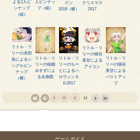
よる2人ピ
人ピンナッ
イン
クリスマス
ンナップ
プ（縦）
2018（横）
2017
（縦）
リトル・リ
リトル・リ
リーの糸田
リーの猫谷
リトル・リ
リトル・リ
リトル・リ
魚によるシ
美甘による
リーの稲穂
リーのちー
リーの猫谷
ングルピン
アイコン
みすずによ
とによるハ
美甘による
ナップ
る全身図
ロウィンＳ
バストアッ
（横）
Ｄ2017
プ
9
10
11
12
« first
‹
next ›
last »
prev
ゲームガイド