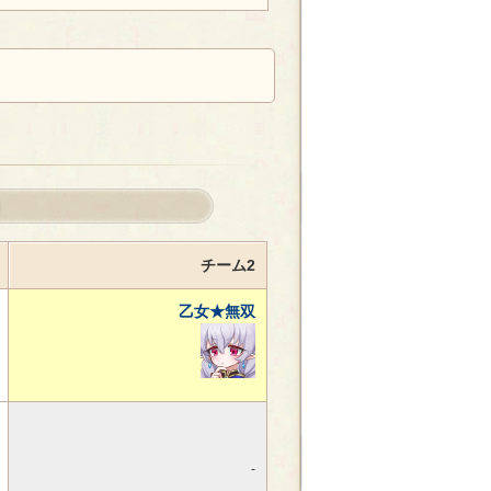
チーム2
乙女★無双
-