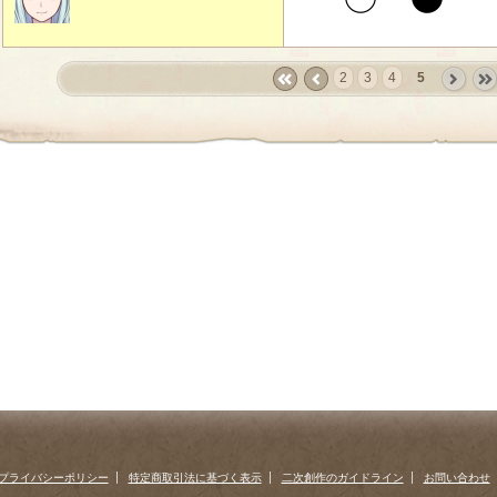
2
3
4
5
«
‹
next
last
first
prev
›
»
プライバシーポリシー
特定商取引法に基づく表示
二次創作のガイドライン
お問い合わせ