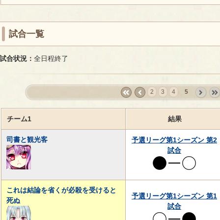
試合一覧
試合状況：
全日程終了
2
3
4
5
«
‹
next
last
first
prev
›
»
チーム1
結果
司書と観光客
予選リーグ第1シーズン 第2
試合
これは結論を省くが必殺を受けると
予選リーグ第1シーズン 第1
死ぬ
試合