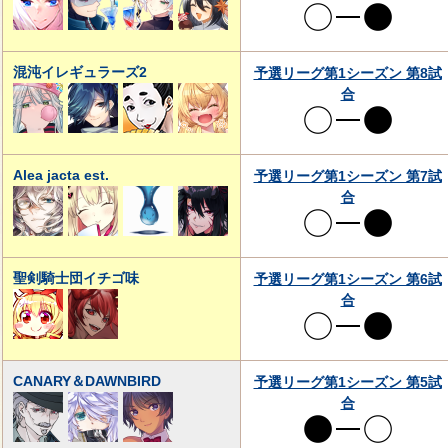
混沌イレギュラーズ2
予選リーグ第1シーズン 第8試
合
Alea jacta est.
予選リーグ第1シーズン 第7試
合
聖剣騎士団イチゴ味
予選リーグ第1シーズン 第6試
合
CANARY＆DAWNBIRD
予選リーグ第1シーズン 第5試
合