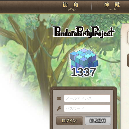
TOP
Pando
1337
メ
ー
パ
ル
ス