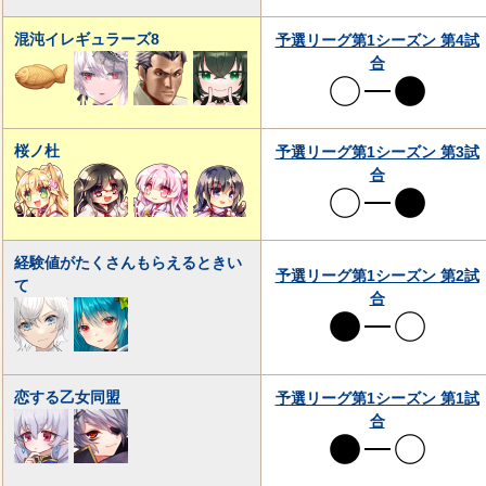
混沌イレギュラーズ8
予選リーグ第1シーズン 第4試
合
桜ノ杜
予選リーグ第1シーズン 第3試
合
経験値がたくさんもらえるときい
予選リーグ第1シーズン 第2試
て
合
恋する乙女同盟
予選リーグ第1シーズン 第1試
合