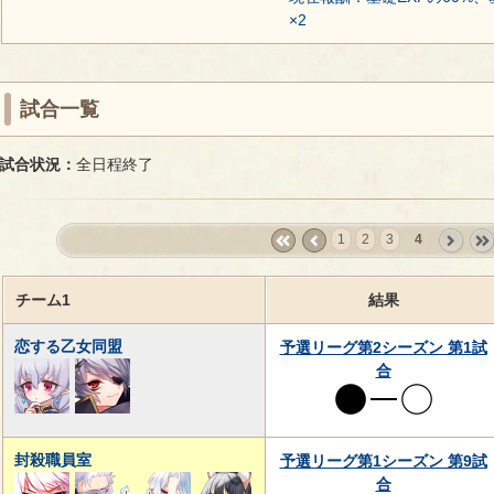
×2
試合一覧
試合状況：
全日程終了
1
2
3
4
«
‹
next
last
first
prev
›
»
チーム1
結果
恋する乙女同盟
予選リーグ第2シーズン 第1試
合
封殺職員室
予選リーグ第1シーズン 第9試
合