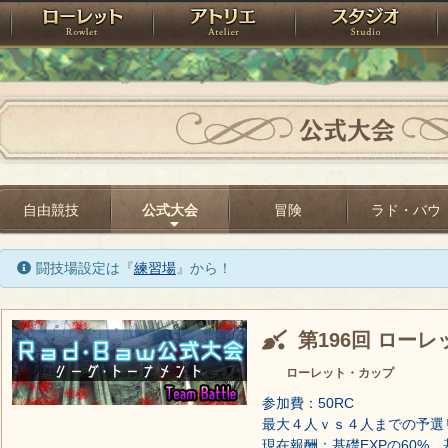
神殿
ローレット
アトリエ
raPartyProject
公式大会
自由競技
公式大会
冒険
ラド・バウ
闘技場設定は『
練習場
』から！
第196回 ロー
ローレット・カップ
参加費：50RC
最大４人ｖｓ４人までの予選
現在報酬：基礎EXPの60%、