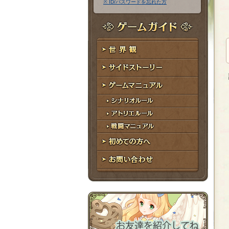
※ ID/パスワードを忘れた方
ア
ワ
ド
ー
レ
ド
ゲームガイド
ス
世界観
サイドストーリー
ゲームマニュアル
シナリオルール
アトリエルール
戦闘マニュアル
初めての方へ
お問い合わせ