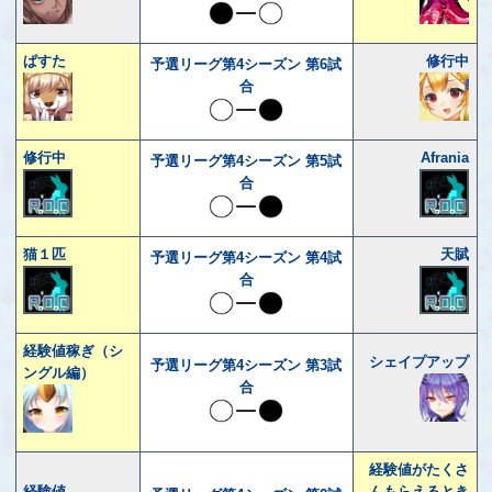
ぱすた
修行中
予選リーグ第4シーズン 第6試
合
修行中
Afrania
予選リーグ第4シーズン 第5試
合
猫１匹
天賦
予選リーグ第4シーズン 第4試
合
経験値稼ぎ（シ
シェイプアップ
予選リーグ第4シーズン 第3試
ングル編）
合
経験値がたくさ
経験値
んもらえるとき