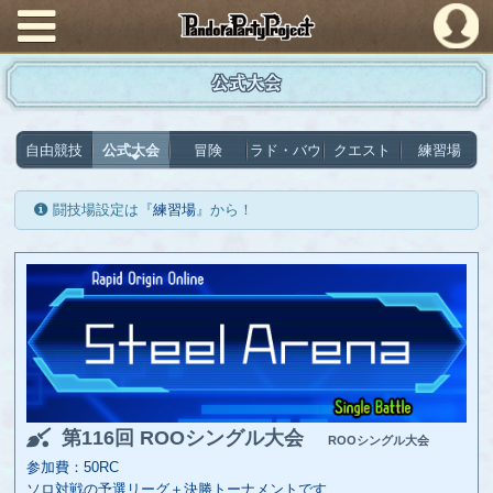
PandoraPartyProject
公式大会
自由競技
公式大会
冒険
ラド・バウ
クエスト
練習場
闘技場設定は『
練習場
』から！
第116回 ROOシングル大会
ROOシングル大会
参加費：50RC
ソロ対戦の予選リーグ＋決勝トーナメントです