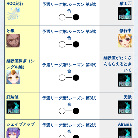
ROO紀行
猫１匹
予選リーグ第5シーズン 第6試
合
牙狼
修行中
予選リーグ第5シーズン 第5試
合
経験値がたくさ
経験値稼ぎ（シ
んもらえるとき
予選リーグ第5シーズン 第4試
ングル編）
いて
合
経験値
天賦
予選リーグ第5シーズン 第3試
合
シェイプアップ
Afrania
予選リーグ第5シーズン 第2試
合