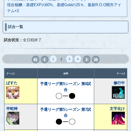
現在報酬：基礎EXPの60%、基礎Goldの25％、最新R.O.O闇市アイ
テム×2
試合一覧
試合状況：
全日程終了
1
2
3
4
« first
‹
next ›
last »
prev
チーム1
結果
チーム2
ぱすた
修行中
予選リーグ第5シーズン 第8試
合
半蛇神
文字化け
予選リーグ第5シーズン 第7試
合