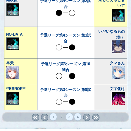
予選リーグ第4シーズン 第2試
いて
合
いだいなるもの
NO-DATA
予選リーグ第4シーズン 第1試
（笑）
合
旱天
クマさん
予選リーグ第3シーズン 第10
試合
**ERROR**
文字化け
予選リーグ第3シーズン 第9試
合
1
2
3
4
« first
‹
next ›
last »
prev