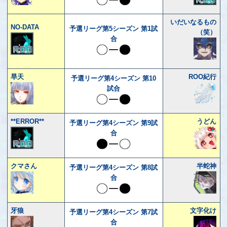
いだいなるもの
NO-DATA
予選リーグ第5シーズン 第1試
（笑）
合
旱天
ROO紀行
予選リーグ第4シーズン 第10
試合
**ERROR**
うどん
予選リーグ第4シーズン 第9試
合
クマさん
半蛇神
予選リーグ第4シーズン 第8試
合
牙狼
文字化け
予選リーグ第4シーズン 第7試
合